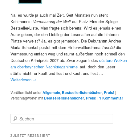
Na, es wurde ja auch mal Zeit. Seit Monaten nun steht
Kehlmanns:
Vermessung der Welt
auf Platz Eins der Spiegel-
Bestseller-Liste. Man fragte sich bereits: Wird es jemals einen
Autor geben, der den Liebling der Lesenation auf die hinteren
Plätze verweist? Ja, es gibt jemanden. Die Debütantin Andrea
Maria Schenkel pustet mit dem Hinterweltlerdrama
Tannöd
die
Vermessung einfach weg und räumt außerdem noch schnell den
Deutschen Krimipreis 2007 ab. Zwar zogen indes
düstere Wolken
am oberbayrischen Nachkriegshimmel
auf, doch den Leser
stört’s nicht: er kauft und liest und kauft und liest …
Weiterlesen
→
Veröffentlicht unter
Allgemein
,
Bestsellerlistenbücher
,
Preis!
|
Verschlagwortet mit
Bestsellerlistenbücher
,
Preis!
|
1
Kommentar
S
u
c
h
ZULETZT REZENSIERT