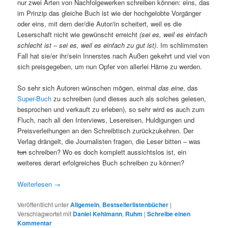
nur zwei Arten von Nachfolgewerken schreiben können: eins, das
im Prinzip das gleiche Buch ist wie der hochgelobte Vorgänger
oder eins, mit dem der/die Autor/in scheitert, weil es die
Leserschaft nicht wie gewünscht erreicht
(sei es, weil es einfach
schlecht ist – sei es, weil es einfach zu gut ist)
. Im schlimmsten
Fall hat sie/er ihr/sein Innerstes nach Außen gekehrt und viel von
sich preisgegeben, um nun Opfer von allerlei Häme zu werden.
So sehr sich Autoren wünschen mögen, einmal
das eine
, das
Super-Buch
zu schreiben (und dieses auch als solches gelesen,
besprochen und verkauft zu erleben), so sehr wird es auch zum
Fluch, nach all den Interviews, Lesereisen, Huldigungen und
Preisverleihungen an den Schreibtisch zurückzukehren. Der
Verlag drängelt, die Journalisten fragen, die Leser bitten – was
tun
schreiben? Wo es doch komplett aussichtslos ist, ein
weiteres derart erfolgreiches Buch schreiben zu können?
Weiterlesen
→
Veröffentlicht unter
Allgemein
,
Bestsellerlistenbücher
|
Verschlagwortet mit
Daniel Kehlmann
,
Ruhm
|
Schreibe einen
Kommentar