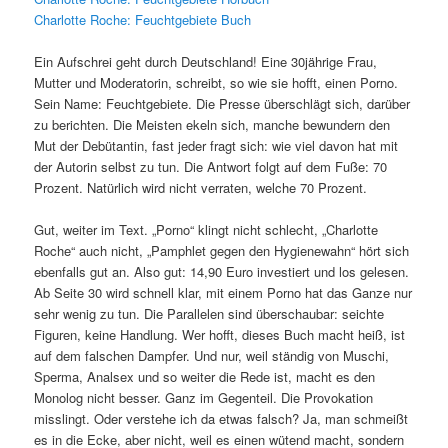
Charlotte Roche: Feuchtgebiete Buch
Ein Aufschrei geht durch Deutschland! Eine 30jährige Frau,
Mutter und Moderatorin, schreibt, so wie sie hofft, einen Porno.
Sein Name: Feuchtgebiete. Die Presse überschlägt sich, darüber
zu berichten. Die Meisten ekeln sich, manche bewundern den
Mut der Debütantin, fast jeder fragt sich: wie viel davon hat mit
der Autorin selbst zu tun. Die Antwort folgt auf dem Fuße: 70
Prozent. Natürlich wird nicht verraten, welche 70 Prozent.
Gut, weiter im Text. „Porno“ klingt nicht schlecht, „Charlotte
Roche“ auch nicht, „Pamphlet gegen den Hygienewahn“ hört sich
ebenfalls gut an. Also gut: 14,90 Euro investiert und los gelesen.
Ab Seite 30 wird schnell klar, mit einem Porno hat das Ganze nur
sehr wenig zu tun. Die Parallelen sind überschaubar: seichte
Figuren, keine Handlung. Wer hofft, dieses Buch macht heiß, ist
auf dem falschen Dampfer. Und nur, weil ständig von Muschi,
Sperma, Analsex und so weiter die Rede ist, macht es den
Monolog nicht besser. Ganz im Gegenteil. Die Provokation
misslingt. Oder verstehe ich da etwas falsch? Ja, man schmeißt
es in die Ecke, aber nicht, weil es einen wütend macht, sondern