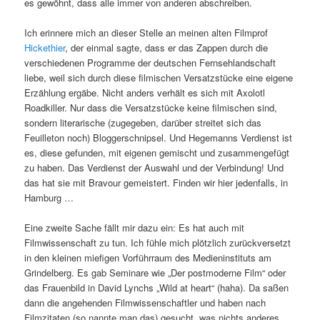
es gewöhnt, dass alle immer von anderen abschreiben.
Ich erinnere mich an dieser Stelle an meinen alten Filmprof
Hickethier
, der einmal sagte, dass er das Zappen durch die
verschiedenen Programme der deutschen Fernsehlandschaft
liebe, weil sich durch diese filmischen Versatzstücke eine eigene
Erzählung ergäbe. Nicht anders verhält es sich mit Axolotl
Roadkiller. Nur dass die Versatzstücke keine filmischen sind,
sondern literarische (zugegeben, darüber streitet sich das
Feuilleton noch) Bloggerschnipsel. Und Hegemanns Verdienst ist
es, diese gefunden, mit eigenen gemischt und zusammengefügt
zu haben. Das Verdienst der Auswahl und der Verbindung! Und
das hat sie mit Bravour gemeistert. Finden wir hier jedenfalls, in
Hamburg …
Eine zweite Sache fällt mir dazu ein: Es hat auch mit
Filmwissenschaft zu tun. Ich fühle mich plötzlich zurückversetzt
in den kleinen miefigen Vorführraum des Medieninstituts am
Grindelberg. Es gab Seminare wie „Der postmoderne Film“ oder
das Frauenbild in David Lynchs „Wild at heart“ (haha). Da saßen
dann die angehenden Filmwissenschaftler und haben nach
Filmzitaten (so nannte man das) gesucht, was nichts anderes