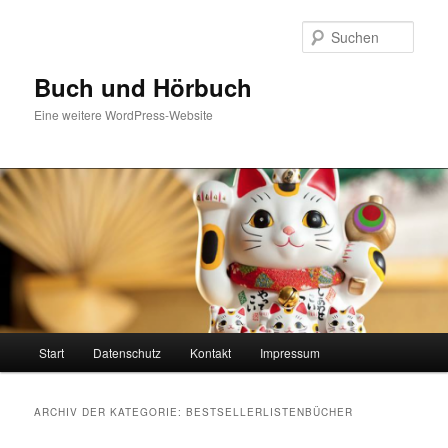
Zum
Zum
Inhalt
sekundären
Such
wechseln
Inhalt
wechseln
Buch und Hörbuch
Eine weitere WordPress-Website
Hauptmenü
Start
Datenschutz
Kontakt
Impressum
ARCHIV DER KATEGORIE:
BESTSELLERLISTENBÜCHER