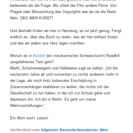
bedeutete als die Frage: Wo zitiert der Film andere Filme. Von
Plagiat oder Missachtung des Copyrights war da nie die Rede.
Nein, DAS WAR KUNST!
Und deshalb finden wir hier in Hamburg, es ist jetzt genug. Fangt
endlich an, über das Buch zu reden, das wir hier brilliant finden
und das wir jedem ans Herz legen möchten.
Worum es in
Axolotl
(ein mexikanischer Schwanzlurch) Roadkill
(angefahrenes Tier) geht?
Miefti, Schulverweigerin und Halbweise sagt es selbst: „Ich bin
sechszehn Jahre alt und momentan zu nichts anderem mehr in
der Lage, als mich trotz kolossaler Erschöpfung in
Zusammenhängen etablieren zu wollen, die nichts mit der
Gesellschaft zu tun haben, in der ich zur Schule gehe und
depressiv bin. Ich bin in Berlin. Es geht um meine
Wahnvorstellungen.“
Ein Wort noch: Lesen!
Veröffentlicht unter
Allgemein
,
Bestsellerlistenbücher
,
Mein