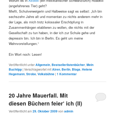
Worum es in
Axolotl
(ein mexikanischer Schwanzlurch) Roadkill
(angefahrenes Tier) geht?
Miefti, Schulverweigerin und Halbweise sagt es selbst: „Ich bin
sechszehn Jahre alt und momentan zu nichts anderem mehr in
der Lage, als mich trotz kolossaler Erschöpfung in
Zusammenhängen etablieren zu wollen, die nichts mit der
Gesellschaft zu tun haben, in der ich zur Schule gehe und
depressiv bin. Ich bin in Berlin. Es geht um meine
Wahnvorstellungen.“
Ein Wort noch: Lesen!
Veröffentlicht unter
Allgemein
,
Bestsellerlistenbücher
,
Mein
Buchtipp
|
Verschlagwortet mit
Airen
,
Berlin
,
Blogs
,
Helene
Hegemann
,
Strobo
,
Volksbühne
|
1
Kommentar
20 Jahre Mauerfall. Mit
diesen Büchern feier‘ ich (II)
Veröffentlicht am
29. Oktober 2009
von
admin