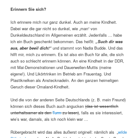
Erinnern Sie sich?
Ich erinnere mich nur ganz dunkel. Auch an meine Kindheit.
Dabei war die gar nicht so dunkel, wie „man“ von
Dunkeldeutschland im Allgemeinen erzählt. Jedenfalls … habe
ich ein Buch geschenkt bekommen. Das heißt:
„Such dir was
aus, aber beeil dich!“
und stammt von Nadia Budde. Und das
hilft mir, mich zu erinnern. Es ist also ein Buch für alle, die sich
auch so schlecht erinnern können. An eine Kindheit in der DDR,
mit Mai-Demonstrationen und Dauerwellen-Muttis (meine
eigene!). Und Likörtrinken im Betrieb am Frauentag. Und
Plastiknelken als Anstecknadeln. An den ganzen heimeligen
Geruch dieser Omaland-Kindheit.
Und die von der anderen Seite Deutschlands (z. B. mein Freund)
können sich dieses Buch auch angucken
(das ist wesentlich
unterhaltsamer als den
Turm
zu lesen)
, falls es sie interessiert,
wie’s war, damals, als ich noch klein war …
Rübergebracht wird das alles äußerst originell: nämlich als „
wilde