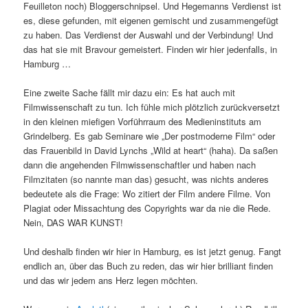
Feuilleton noch) Bloggerschnipsel. Und Hegemanns Verdienst ist
es, diese gefunden, mit eigenen gemischt und zusammengefügt
zu haben. Das Verdienst der Auswahl und der Verbindung! Und
das hat sie mit Bravour gemeistert. Finden wir hier jedenfalls, in
Hamburg …
Eine zweite Sache fällt mir dazu ein: Es hat auch mit
Filmwissenschaft zu tun. Ich fühle mich plötzlich zurückversetzt
in den kleinen miefigen Vorführraum des Medieninstituts am
Grindelberg. Es gab Seminare wie „Der postmoderne Film“ oder
das Frauenbild in David Lynchs „Wild at heart“ (haha). Da saßen
dann die angehenden Filmwissenschaftler und haben nach
Filmzitaten (so nannte man das) gesucht, was nichts anderes
bedeutete als die Frage: Wo zitiert der Film andere Filme. Von
Plagiat oder Missachtung des Copyrights war da nie die Rede.
Nein, DAS WAR KUNST!
Und deshalb finden wir hier in Hamburg, es ist jetzt genug. Fangt
endlich an, über das Buch zu reden, das wir hier brilliant finden
und das wir jedem ans Herz legen möchten.