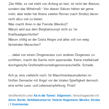
„Die Hölle, so viel steht von Anfang an fest, ist nicht der Absturz,
sondern das Mittelmaß.“ Von diesen Sätzen hätten wir gerne
mehr, aber leider hat Airens zweiter Roman (nach Strobo) davon
nicht allzu viel zu bieten.
Was macht Airen in der Fremde (Mexiko)?
Warum wird aus dem Berghainsumpf nicht so ’ne
Kreißsaalgeschichte?
Warum chillig an der Costa Alegre und alles voll von ewig
lächelnden Menschen?
… dabei von einem Drogenexess zum anderen Drogensex zu
schlittern, macht die Sache nicht spannender. Keine intellektuell
durchgestylte Großstadtmoviedrogenromanscheiße. Schade.
Ach ja, eins vielleicht noch: für Maschinenbaustudenten im
fünften Semester mit Angst vor der totalen Spießigkeit dennoch
eine echte Lese- und Lebensempfehlung. Prost!
Veröffentlicht unter
Ab in die Tonne!
,
Allgemein
|
Verschlagwortet mit
Airen
,
Berlin
,
Gefühlskonserve
,
Helene Hegemann
,
Mexiko
,
Strobo
|
1
Kommentar