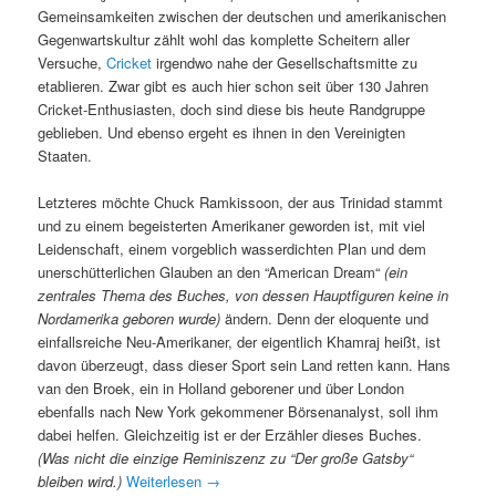
Gemeinsamkeiten zwischen der deutschen und amerikanischen
Gegenwartskultur zählt wohl das komplette Scheitern aller
Versuche,
Cricket
irgendwo nahe der Gesellschaftsmitte zu
etablieren. Zwar gibt es auch hier schon seit über 130 Jahren
Cricket-Enthusiasten, doch sind diese bis heute Randgruppe
geblieben. Und ebenso ergeht es ihnen in den Vereinigten
Staaten.
Letzteres möchte Chuck Ramkissoon, der aus Trinidad stammt
und zu einem begeisterten Amerikaner geworden ist, mit viel
Leidenschaft, einem vorgeblich wasserdichten Plan und dem
unerschütterlichen Glauben an den “American Dream“
(ein
zentrales Thema des Buches, von dessen Hauptfiguren keine in
Nordamerika geboren wurde)
ändern. Denn der eloquente und
einfallsreiche Neu-Amerikaner, der eigentlich Khamraj heißt, ist
davon überzeugt, dass dieser Sport sein Land retten kann. Hans
van den Broek, ein in Holland geborener und über London
ebenfalls nach New York gekommener Börsenanalyst, soll ihm
dabei helfen. Gleichzeitig ist er der Erzähler dieses Buches.
(Was nicht die einzige Reminiszenz zu “Der große Gatsby“
bleiben wird.)
Weiterlesen
→