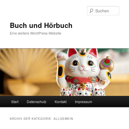
Zum
Zum
Inhalt
sekundären
Such
wechseln
Inhalt
wechseln
Buch und Hörbuch
Eine weitere WordPress-Website
Hauptmenü
Start
Datenschutz
Kontakt
Impressum
ARCHIV DER KATEGORIE:
ALLGEMEIN