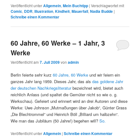
Veröffentlicht unter
Allgemein
,
Mein Buchtipp
|
Verschlagwortet mit
Comic
,
DDR
,
Illustration
,
Kindheit
,
Mauerfall
,
Nadia Budde
|
Schreibe einen Kommentar
60 Jahre, 60 Werke – 1 Jahr, 3
Werke
Veröffentlicht am
7. Juli 2009
von
admin
Berlin feierte sehr kurz
60 Jahre, 60 Werke
und wir feiern ein
ganzes Jahr lang 1959. Dieses Jahr, das als
das goldene Jahr
der deutschen Nachkriegsliteratur
bezeichnet wird, bietet auch
reichlich Anlass (und spaltet die Gemüter nicht so wie o. g.
Werkschau). Gefeiert und erinnert wird an drei Autoren und diese
Werke: Uwe Johnson „Mutmaßungen über Jakob“, Günter Grass
„Die Blechtrommel“ und Heinrich Böll „Billiard um halbzehn“.
Wie man das Jubiläum (50 Jahre!) begehen will?
So.
Veröffentlicht unter
Allgemein
|
Schreibe einen Kommentar