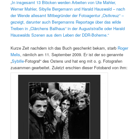
„In insgesamt 13 Blöcken werden Ar­beiten von Ute Mahler,
Werner Mahler, Sibylle Bergemann und Harald Hauswald – nach
der Wende allesamt Mitbegrün­der der Fotoagentur „Ostkreuz“ –
gezeigt, darunter auch Bergemanns Reportage über das wilde
Treiben in „Clärchens Ballhaus“ in der Auguststraße oder Harald
Hauswalds Szenen aus dem Leben der DDR-Boheme.“
Kurze Zeit nachdem ich das Buch geschenkt bekam, starb
Roger
Melis
, nämlich am 11. September 2009. Er ist der so genannte
„
Sybille
-Fotograf“ des Ostens und hat eng mit o. g. Fotografen
zusammen gearbeitet. Zuletzt erschien dieser Fotoband von ihm: