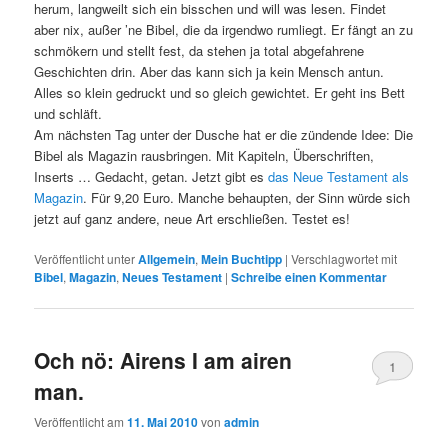
herum, langweilt sich ein bisschen und will was lesen. Findet
aber nix, außer ’ne Bibel, die da irgendwo rumliegt. Er fängt an zu
schmökern und stellt fest, da stehen ja total abgefahrene
Geschichten drin. Aber das kann sich ja kein Mensch antun.
Alles so klein gedruckt und so gleich gewichtet. Er geht ins Bett
und schläft.
Am nächsten Tag unter der Dusche hat er die zündende Idee: Die
Bibel als Magazin rausbringen. Mit Kapiteln, Überschriften,
Inserts … Gedacht, getan. Jetzt gibt es
das Neue Testament als
Magazin
. Für 9,20 Euro. Manche behaupten, der Sinn würde sich
jetzt auf ganz andere, neue Art erschließen. Testet es!
Veröffentlicht unter
Allgemein
,
Mein Buchtipp
|
Verschlagwortet mit
Bibel
,
Magazin
,
Neues Testament
|
Schreibe einen Kommentar
Och nö: Airens I am airen
1
man.
Veröffentlicht am
11. Mai 2010
von
admin