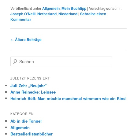
Veröffentlicht unter
Allgemein
,
Mein Buchtipp
|
Verschlagwortet mit
Joseph O'Neill
,
Netherland
,
Niederland
|
Schreibe einen
Kommentar
Beitragsnavigation
←
Ältere Beiträge
S
u
c
h
ZULETZT REZENSIERT
e
Juli Zeh: „Neujahr“
n
Anne Reinecke: Leinsee
Heinrich Böll: Man möchte manchmal wimmern wie ein Kind
KATEGORIEN
Ab in die Tonne!
Allgemein
Bestsellerlistenbücher