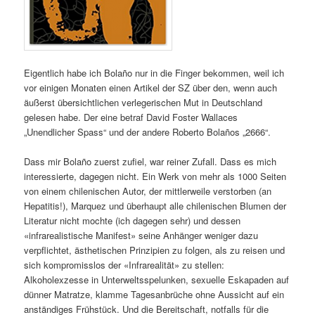
Eigentlich habe ich Bolaño nur in die Finger bekommen, weil ich
vor einigen Monaten einen Artikel der SZ über den, wenn auch
äußerst übersichtlichen verlegerischen Mut in Deutschland
gelesen habe. Der eine betraf David Foster Wallaces
„Unendlicher Spass“ und der andere Roberto Bolaños „2666“.
Dass mir Bolaño zuerst zufiel, war reiner Zufall. Dass es mich
interessierte, dagegen nicht. Ein Werk von mehr als 1000 Seiten
von einem chilenischen Autor, der mittlerweile verstorben (an
Hepatitis!), Marquez und überhaupt alle chilenischen Blumen der
Literatur nicht mochte (ich dagegen sehr) und dessen
«infrarealistische Manifest» seine Anhänger weniger dazu
verpflichtet, ästhetischen Prinzipien zu folgen, als zu reisen und
sich kompromisslos der «Infrarealität» zu stellen:
Alkoholexzesse in Unterweltsspelunken, sexuelle Eskapaden auf
dünner Matratze, klamme Tagesanbrüche ohne Aussicht auf ein
anständiges Frühstück. Und die Bereitschaft, notfalls für die