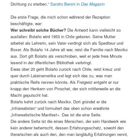
Dichtung zu sterben.“
Sandro Benini in
Das Magazin
Die erste Frage, die mich schon während der Rezeption
beschäftigte, war:
Wer schreibt solche Bücher?
Die Antwort kann vielleicht so
ausfallen: Bolaño wird 1953 in Chile geboren. Seine Mutter
arbeitet als Lehrerin, sein Vater verdingt sich als Spediteur und
Boxer. Als Bolaño 14 Jahre alt war, reist die Familie nach Mexiko
aus. Dort gilt Bolaño als verschroben, weil er jede freie Minute
lesend in der öffentlichen Bibliothek verbringt.
Ewas über 20 geht Bolaño zurück nach Chile, reist kreuz und
quer durch Lateinamerika und legt sich das zu, was man
praktische Reife nennen könnte. Als Freigeist entgeht er nur
knapp den Henkern von Pinochet, der sich mittlerweile an die
Macht geputscht hat.
Bolaño kehrt zurück nach Mexiko. Dort gründet er die
„Infrarealisten“ und formuliert das oben schon erwähnte
„Infrarealistische Manifest». Das ist die eine Seite.
Die andere Seite ist die eines Menschen, der sein Handwerk wie
kein anderer beherrscht, dessen Erfahrungsschatz, sowohl den
literarischen als auch den, den man langläufig Erfahrungen nennt,