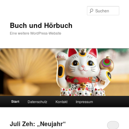
Zum
Zum
Inhalt
sekundären
Such
wechseln
Inhalt
wechseln
Buch und Hörbuch
Eine weitere WordPress-Website
Hauptmenü
Start
Datenschutz
Kontakt
Impressum
Juli Zeh: „Neujahr“