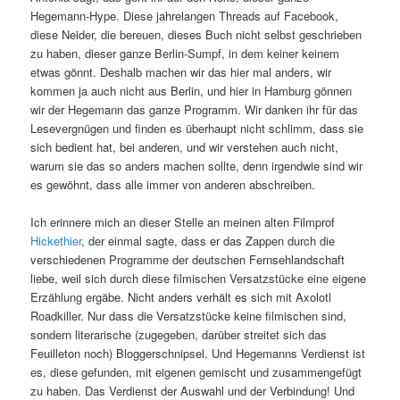
Hegemann-Hype. Diese jahrelangen Threads auf Facebook,
diese Neider, die bereuen, dieses Buch nicht selbst geschrieben
zu haben, dieser ganze Berlin-Sumpf, in dem keiner keinem
etwas gönnt.
Deshalb machen wir das hier mal anders, wir
kommen ja auch nicht aus Berlin, und hier in Hamburg gönnen
wir der Hegemann das ganze Programm. Wir danken ihr für das
Lesevergnügen und finden es überhaupt nicht schlimm, dass sie
sich bedient hat, bei anderen, und wir verstehen auch nicht,
warum sie das so anders machen sollte, denn irgendwie sind wir
es gewöhnt, dass alle immer von anderen abschreiben.
Ich erinnere mich an dieser Stelle an meinen alten Filmprof
Hickethier
, der einmal sagte, dass er das Zappen durch die
verschiedenen Programme der deutschen Fernsehlandschaft
liebe, weil sich durch diese filmischen Versatzstücke eine eigene
Erzählung ergäbe. Nicht anders verhält es sich mit Axolotl
Roadkiller. Nur dass die Versatzstücke keine filmischen sind,
sondern literarische (zugegeben, darüber streitet sich das
Feuilleton noch) Bloggerschnipsel. Und Hegemanns Verdienst ist
es, diese gefunden, mit eigenen gemischt und zusammengefügt
zu haben. Das Verdienst der Auswahl und der Verbindung! Und