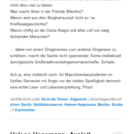
nicht allzu viel zu bieten.
Was macht Airen in der Fremde (Mexiko)?
Warum wird aus dem Berghainsumpf nicht so ’ne
Kreißsaalgeschichte?
Warum chillig an der Costa Alegre und alles voll von ewig
lächelnden Menschen?
… dabei von einem Drogenexess zum anderen Drogensex zu
schlittern, macht die Sache nicht spannender. Keine intellektuell
durchgestylte Großstadtmoviedrogenromanscheiße. Schade.
Ach ja, eins vielleicht noch: für Maschinenbaustudenten im
fünften Semester mit Angst vor der totalen Spießigkeit dennoch
eine echte Lese- und Lebensempfehlung. Prost!
Veröffentlicht unter
Ab in die Tonne!
,
Allgemein
|
Verschlagwortet mit
Airen
,
Berlin
,
Gefühlskonserve
,
Helene Hegemann
,
Mexiko
,
Strobo
|
1
Kommentar