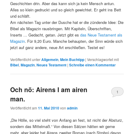
Geschichten drin. Aber das kann sich ja kein Mensch antun.
Alles so klein gedruckt und so gleich gewichtet. Er geht ins Bett
und schläft.
Am nächsten Tag unter der Dusche hat er die zündende Idee: Die
Bibel als Magazin rausbringen. Mit Kapiteln, Überschriften,
Inserts … Gedacht, getan. Jetzt gibt es
das Neue Testament als
Magazin
. Für 9,20 Euro. Manche behaupten, der Sinn würde sich
jetzt auf ganz andere, neue Art erschließen. Testet es!
Veröffentlicht unter
Allgemein
,
Mein Buchtipp
|
Verschlagwortet mit
Bibel
,
Magazin
,
Neues Testament
|
Schreibe einen Kommentar
Och nö: Airens I am airen
1
man.
Veröffentlicht am
11. Mai 2010
von
admin
„Die Hölle, so viel steht von Anfang an fest, ist nicht der Absturz,
sondern das Mittelmaß.“ Von diesen Sätzen hätten wir gerne
mehr, aber leider hat Airens zweiter Roman (nach Strobo) davon