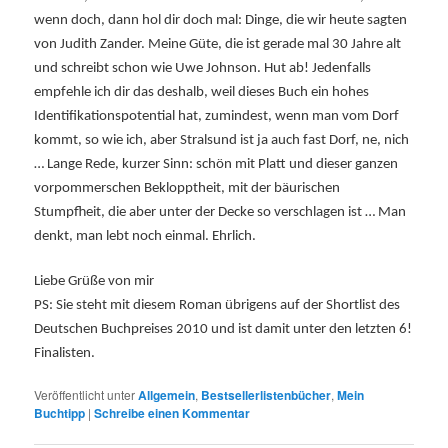
wenn doch, dann hol dir doch mal: Dinge, die wir heute sagten
von Judith Zander. Meine Güte, die ist gerade mal 30 Jahre alt
und schreibt schon wie Uwe Johnson. Hut ab! Jedenfalls
empfehle ich dir das deshalb, weil dieses Buch ein hohes
Identifikationspotential hat, zumindest, wenn man vom Dorf
kommt, so wie ich, aber Stralsund ist ja auch fast Dorf, ne, nich
… Lange Rede, kurzer Sinn: schön mit Platt und dieser ganzen
vorpommerschen Beklopptheit, mit der bäurischen
Stumpfheit, die aber unter der Decke so verschlagen ist … Man
denkt, man lebt noch einmal. Ehrlich.
Liebe Grüße von mir
PS: Sie steht mit diesem Roman übrigens auf der Shortlist des
Deutschen Buchpreises 2010 und ist damit unter den letzten 6!
Finalisten.
Veröffentlicht unter
Allgemein
,
Bestsellerlistenbücher
,
Mein
Buchtipp
|
Schreibe einen Kommentar