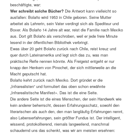
beschäftigte, war:
Wer schreibt solche Bücher?
Die Antwort kann vielleicht so
ausfallen: Bolaño wird 1953 in Chile geboren. Seine Mutter
arbeitet als Lehrerin, sein Vater verdingt sich als Spediteur und
Boxer. Als Bolaño 14 Jahre alt war, reist die Familie nach Mexiko
aus. Dort gilt Bolaño als verschroben, weil er jede freie Minute
lesend in der öffentlichen Bibliothek verbringt.
Ewas über 20 geht Bolaño zurück nach Chile, reist kreuz und
quer durch Lateinamerika und legt sich das zu, was man
praktische Reife nennen könnte. Als Freigeist entgeht er nur
knapp den Henkern von Pinochet, der sich mittlerweile an die
Macht geputscht hat.
Bolaño kehrt zurück nach Mexiko. Dort gründet er die
„Infrarealisten“ und formuliert das oben schon erwähnte
„Infrarealistische Manifest». Das ist die eine Seite.
Die andere Seite ist die eines Menschen, der sein Handwerk wie
kein anderer beherrscht, dessen Erfahrungsschatz, sowohl den
literarischen als auch den, den man langläufig Erfahrungen nennt,
also Lebenserfahrungen, sein größter Fundus ist. Der intelligent,
wissend, protokollierend, niemals langweilend, manchmal
schaudernd uns das schenkt, was wir am meisten ersehnen: