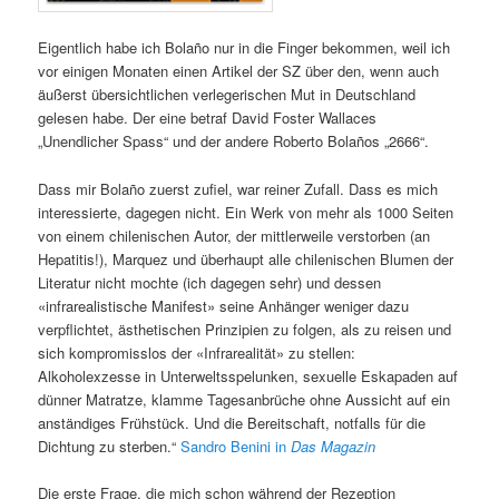
Eigentlich habe ich Bolaño nur in die Finger bekommen, weil ich
vor einigen Monaten einen Artikel der SZ über den, wenn auch
äußerst übersichtlichen verlegerischen Mut in Deutschland
gelesen habe. Der eine betraf David Foster Wallaces
„Unendlicher Spass“ und der andere Roberto Bolaños „2666“.
Dass mir Bolaño zuerst zufiel, war reiner Zufall. Dass es mich
interessierte, dagegen nicht. Ein Werk von mehr als 1000 Seiten
von einem chilenischen Autor, der mittlerweile verstorben (an
Hepatitis!), Marquez und überhaupt alle chilenischen Blumen der
Literatur nicht mochte (ich dagegen sehr) und dessen
«infrarealistische Manifest» seine Anhänger weniger dazu
verpflichtet, ästhetischen Prinzipien zu folgen, als zu reisen und
sich kompromisslos der «Infrarealität» zu stellen:
Alkoholexzesse in Unterweltsspelunken, sexuelle Eskapaden auf
dünner Matratze, klamme Tagesanbrüche ohne Aussicht auf ein
anständiges Frühstück. Und die Bereitschaft, notfalls für die
Dichtung zu sterben.“
Sandro Benini in
Das Magazin
Die erste Frage, die mich schon während der Rezeption