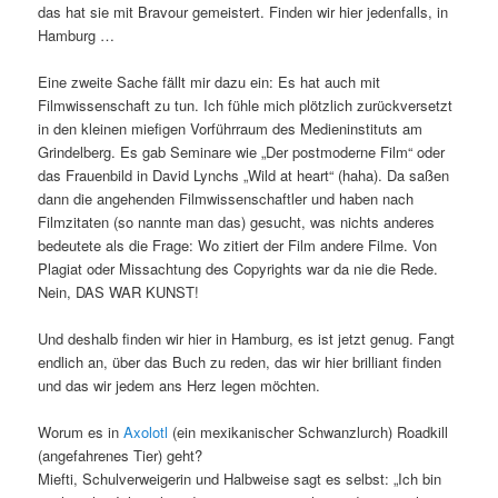
das hat sie mit Bravour gemeistert. Finden wir hier jedenfalls, in
Hamburg …
Eine zweite Sache fällt mir dazu ein: Es hat auch mit
Filmwissenschaft zu tun. Ich fühle mich plötzlich zurückversetzt
in den kleinen miefigen Vorführraum des Medieninstituts am
Grindelberg. Es gab Seminare wie „Der postmoderne Film“ oder
das Frauenbild in David Lynchs „Wild at heart“ (haha). Da saßen
dann die angehenden Filmwissenschaftler und haben nach
Filmzitaten (so nannte man das) gesucht, was nichts anderes
bedeutete als die Frage: Wo zitiert der Film andere Filme. Von
Plagiat oder Missachtung des Copyrights war da nie die Rede.
Nein, DAS WAR KUNST!
Und deshalb finden wir hier in Hamburg, es ist jetzt genug. Fangt
endlich an, über das Buch zu reden, das wir hier brilliant finden
und das wir jedem ans Herz legen möchten.
Worum es in
Axolotl
(ein mexikanischer Schwanzlurch) Roadkill
(angefahrenes Tier) geht?
Miefti, Schulverweigerin und Halbweise sagt es selbst: „Ich bin