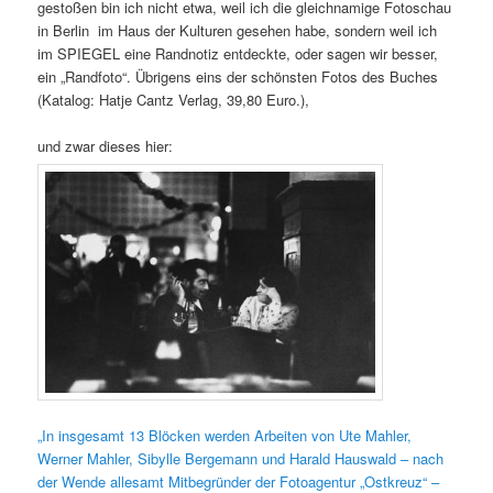
gestoßen bin ich nicht etwa, weil ich die gleichnamige Fotoschau
in Berlin im Haus der Kulturen gesehen habe, sondern weil ich
im SPIEGEL eine Randnotiz entdeckte, oder sagen wir besser,
ein „Randfoto“. Übrigens eins der schönsten Fotos des Buches
(Katalog: Hatje Cantz Verlag, 39,80 Euro.),
und zwar dieses hier:
„In insgesamt 13 Blöcken werden Ar­beiten von Ute Mahler,
Werner Mahler, Sibylle Bergemann und Harald Hauswald – nach
der Wende allesamt Mitbegrün­der der Fotoagentur „Ostkreuz“ –