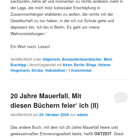
sechszehn Jahre alt und momentan zu nichts anderem mehr in
der Lage, als mich trotz kolossaler Erschöpfung in
Zusammenhängen etablieren zu wollen, die nichts mit der
Gesellschaft zu tun haben, in der ich zur Schule gehe und
depressiv bin. Ich bin in Berlin. Es geht um meine
Wahnvorstellungen.“
Ein Wort noch: Lesen!
Veröffentlicht unter
Allgemein
,
Bestsellerlistenbücher
,
Mein
Buchtipp
|
Verschlagwortet mit
Airen
,
Berlin
,
Blogs
,
Helene
Hegemann
,
Strobo
,
Volksbühne
|
1
Kommentar
20 Jahre Mauerfall. Mit
diesen Büchern feier‘ ich (II)
Veröffentlicht am
29. Oktober 2009
von
admin
Das andere Buch, mit dem ich 20 Jahre Mauerfall feiere und
gewissermaßen Erinnerungsarbeit leiste, heißt
OSTZEIT
. Drauf