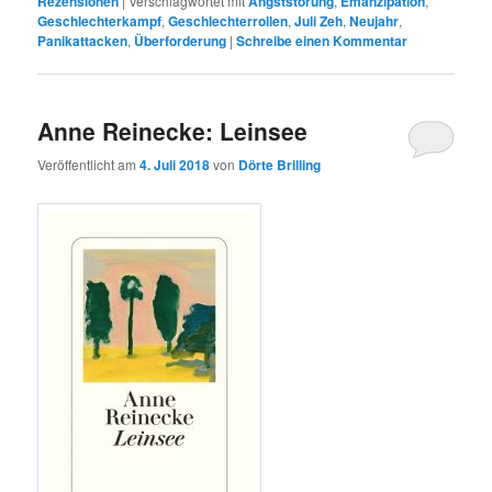
Rezensionen
|
Verschlagwortet mit
Angststörung
,
Emanzipation
,
Geschlechterkampf
,
Geschlechterrollen
,
Juli Zeh
,
Neujahr
,
Panikattacken
,
Überforderung
|
Schreibe einen Kommentar
Anne Reinecke: Leinsee
Veröffentlicht am
4. Juli 2018
von
Dörte Brilling