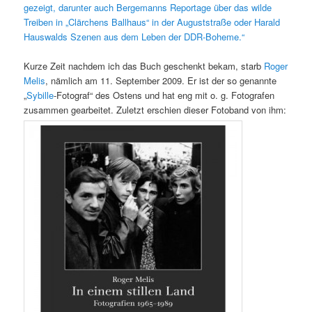
gezeigt, darunter auch Bergemanns Reportage über das wilde
Treiben in „Clärchens Ballhaus“ in der Auguststraße oder Harald
Hauswalds Szenen aus dem Leben der DDR-Boheme.“
Kurze Zeit nachdem ich das Buch geschenkt bekam, starb
Roger
Melis
, nämlich am 11. September 2009. Er ist der so genannte
„
Sybille
-Fotograf“ des Ostens und hat eng mit o. g. Fotografen
zusammen gearbeitet. Zuletzt erschien dieser Fotoband von ihm: