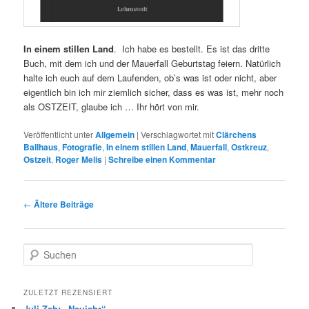
In einem stillen Land
. Ich habe es bestellt. Es ist das dritte
Buch, mit dem ich und der Mauerfall Geburtstag feiern. Natürlich
halte ich euch auf dem Laufenden, ob’s was ist oder nicht, aber
eigentlich bin ich mir ziemlich sicher, dass es was ist, mehr noch
als OSTZEIT, glaube ich … Ihr hört von mir.
Veröffentlicht unter
Allgemein
|
Verschlagwortet mit
Clärchens
Ballhaus
,
Fotografie
,
In einem stillen Land
,
Mauerfall
,
Ostkreuz
,
Ostzeit
,
Roger Melis
|
Schreibe einen Kommentar
Beitragsnavigation
←
Ältere Beiträge
S
u
c
h
ZULETZT REZENSIERT
e
Juli Zeh: „Neujahr“