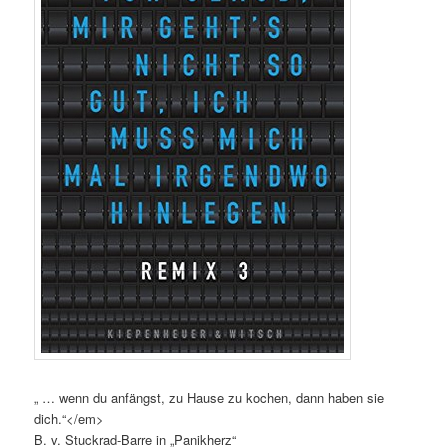
„ … wenn du anfängst, zu Hause zu kochen, dann haben sie
dich.“</em>
B. v. Stuckrad-Barre in „Panikherz“