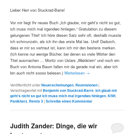
Lieber Herr von Stuckrad-Barre!
Vor mir liegt Ihr neues Buch „Ich glaube, mir geht’s nicht so gut,
ich muss mich mal irgendwo hinlegen.“ Gratulation zu diesem
gelungenen Titel! Ich höre diesen Satz sehr oft, deshalb musste
ich schmunzeln, als ich ihn das erste Mal las. Und! Dadurch,
dass er mir so vertraut ist, kann ich mir den bestens merken.
(Ich kenne nur wenige Bücher, bei denen so viele Wörter den
Titel ausmachen … Moritz von Uslars „Waldstein“ und noch ein
Buch von Antonia Baum fallen mir da gerade mal ein, aber ich
bin auch nicht soooo belesen.)
Weiterlesen
→
Veröffentlicht unter
Neuerscheinungen
,
Rezensionen
|
Verschlagwortet mit
Benjamin von Stuckrad-Barre
,
Ich glaub mir
geht's nicht so gut ich muss mich mal irgendwo hinlegen
,
KiWi
,
Panikherz
,
Remix 3
|
Schreibe einen Kommentar
Judith Zander: Dinge, die wir