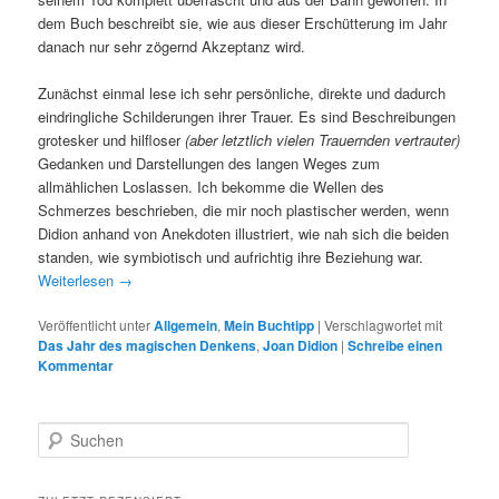
dem Buch beschreibt sie, wie aus dieser Erschütterung im Jahr
danach nur sehr zögernd Akzeptanz wird.
Zunächst einmal lese ich sehr persönliche, direkte und dadurch
eindringliche Schilderungen ihrer Trauer. Es sind Beschreibungen
grotesker und hilfloser
(aber letztlich vielen Trauernden vertrauter)
Gedanken und Darstellungen des langen Weges zum
allmählichen Loslassen. Ich bekomme die Wellen des
Schmerzes beschrieben, die mir noch plastischer werden, wenn
Didion anhand von Anekdoten illustriert, wie nah sich die beiden
standen, wie symbiotisch und aufrichtig ihre Beziehung war.
Weiterlesen
→
Veröffentlicht unter
Allgemein
,
Mein Buchtipp
|
Verschlagwortet mit
Das Jahr des magischen Denkens
,
Joan Didion
|
Schreibe einen
Kommentar
S
u
c
h