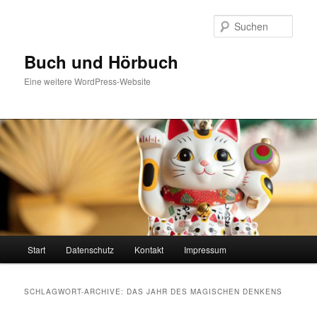
Zum
Zum
Inhalt
sekundären
Such
wechseln
Inhalt
wechseln
Buch und Hörbuch
Eine weitere WordPress-Website
Hauptmenü
Start
Datenschutz
Kontakt
Impressum
SCHLAGWORT-ARCHIVE:
DAS JAHR DES MAGISCHEN DENKENS