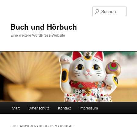
Zum
Zum
Inhalt
sekundären
Such
wechseln
Inhalt
wechseln
Buch und Hörbuch
Eine weitere WordPress-Website
Hauptmenü
Start
Datenschutz
Kontakt
Impressum
SCHLAGWORT-ARCHIVE:
MAUERFALL