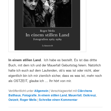
In einem stillen Land
. Ich habe es bestellt. Es ist das dritte
Buch, mit dem ich und der Mauerfall Geburtstag feiern. Natürlich
halte ich euch auf dem Laufenden, ob’s was ist oder nicht, aber
eigentlich bin ich mir ziemlich sicher, dass es was ist, mehr noch
als OSTZEIT, glaube ich … Ihr hört von mir.
Veröffentlicht unter
Allgemein
|
Verschlagwortet mit
Clärchens
Ballhaus
,
Fotografie
,
In einem stillen Land
,
Mauerfall
,
Ostkreuz
,
Ostzeit
,
Roger Melis
|
Schreibe einen Kommentar