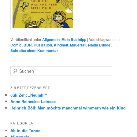
Veröffentlicht unter
Allgemein
,
Mein Buchtipp
|
Verschlagwortet mit
Comic
,
DDR
,
Illustration
,
Kindheit
,
Mauerfall
,
Nadia Budde
|
Schreibe einen Kommentar
S
u
c
h
ZULETZT REZENSIERT
e
Juli Zeh: „Neujahr“
n
Anne Reinecke: Leinsee
Heinrich Böll: Man möchte manchmal wimmern wie ein Kind
KATEGORIEN
Ab in die Tonne!
Allgemein