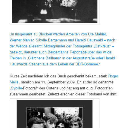
„In insgesamt 13 Blöcken werden Ar­beiten von Ute Mahler,
Werner Mahler, Sibylle Bergemann und Harald Hauswald – nach
der Wende allesamt Mitbegrün­der der Fotoagentur „Ostkreuz“ –
gezeigt, darunter auch Bergemanns Reportage über das wilde
Treiben in „Clärchens Ballhaus“ in der Auguststraße oder Harald
Hauswalds Szenen aus dem Leben der DDR-Boheme.“
Kurze Zeit nachdem ich das Buch geschenkt bekam, starb
Roger
Melis
, nämlich am 11. September 2009. Er ist der so genannte
„
Sybille
-Fotograf“ des Ostens und hat eng mit o. g. Fotografen
zusammen gearbeitet. Zuletzt erschien dieser Fotoband von ihm: